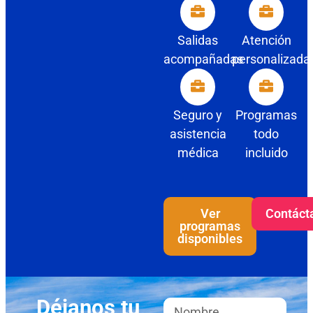
Salidas
Atención
acompañadas
personalizada
Seguro y
Programas
asistencia
todo
médica
incluido
Ver
Contáct
programas
disponibles
Déjanos tu