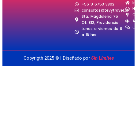
In
+56 9 6753 3802
No
consultas@tevytravel.cl
Gi
Sta. Magdalena 75
Ad
Of. 812, Providencia
Co
Lunes a viernes de 9
a 18 hrs.
Copyrigth 2025 © | Diseñado por
Sin Límites