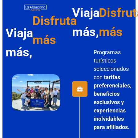
Viaja
Disfrut
Disfruta
más,
más
Viaja
más
más,
Programas
turísticos
seleccionados
con
tarifas
preferenciales,
beneficios
exclusivos y
experiencias
inolvidables
para afiliados.