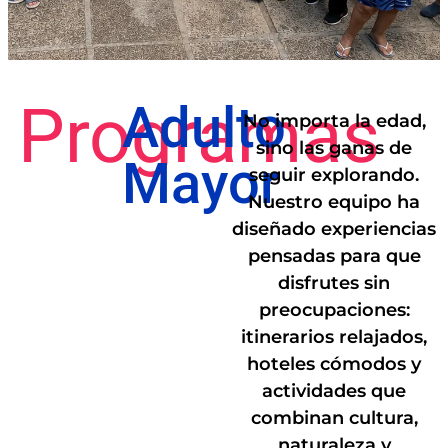
Programas
Adulto
No importa la edad,
sino las ganas de
Mayor
seguir explorando.
Nuestro equipo ha
diseñado experiencias
pensadas para que
disfrutes sin
preocupaciones:
itinerarios relajados,
hoteles cómodos y
actividades que
combinan cultura,
naturaleza y